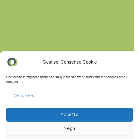
inv
all
com
in
sos
Gestisci Consenso Cookie
Per fornire le migliori esperienze su questo sito web utilizziamo tecnologie come i
cookies.
Gestisci servizi
Accetta
Nega