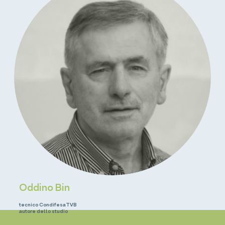
Oddino Bin
tecnico CondifesaTVB
autore dello studio