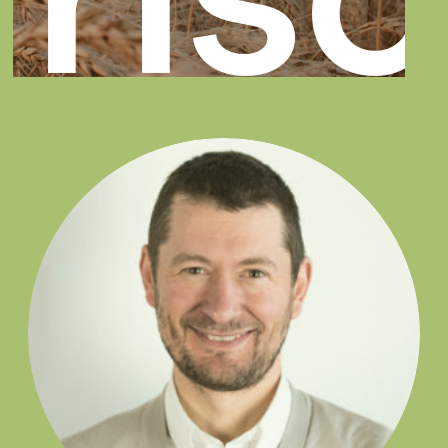
ris
va