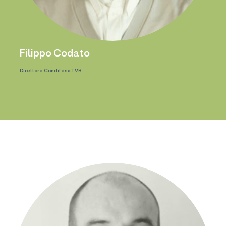
gov
Filippo Codato
Direttore CondifesaTVB
e