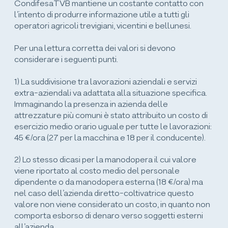
CondifesaTVB mantiene un costante contatto con
l’intento di produrre informazione utile a tutti gli
operatori agricoli trevigiani, vicentini e bellunesi.
Per una lettura corretta dei valori si devono
considerare i seguenti punti.
1) La suddivisione tra lavorazioni aziendali e servizi
extra-aziendali va adattata alla situazione specifica.
Immaginando la presenza in azienda delle
attrezzature più comuni è stato attribuito un costo di
esercizio medio orario uguale per tutte le lavorazioni:
45 €/ora (27 per la macchina e 18 per il conducente).
2) Lo stesso dicasi per la manodopera il cui valore
viene riportato al costo medio del personale
dipendente o da manodopera esterna (18 €/ora) ma
nel caso dell’azienda diretto-coltivatrice questo
valore non viene considerato un costo, in quanto non
comporta esborso di denaro verso soggetti esterni
all’azienda.